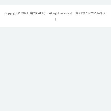
Copyright © 2021
电气CAD吧
- All rights reserved
|
冀ICP备19023616号-2
|