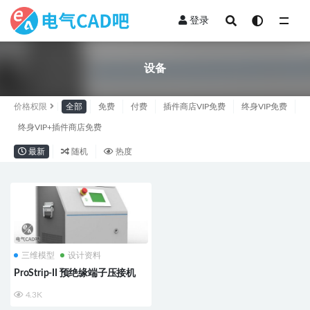
登录
全部
设备
价格权限
全部
免费
付费
插件商店VIP免费
终身VIP免费
终身VIP+插件商店免费
最新
随机
热度
三维模型
设计资料
ProStrip-II 预绝缘端子压接机
4.3K