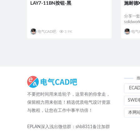
LAY7-11BN按钮-黑
施耐德
分享一
solid
电气CAD吧
3.9K
电气
ECA
不要把时间用来造轮子，这里有的你拿走，
SWE
保留精力用来创造！精选优质电气设计资源
与教程，让您在工作中事半功倍！
本网
EPLAN深入浅出微信群：shb8311备注加群