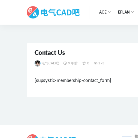
ACE
EPLAN
全部
Contact Us
电气CAD吧
9 年前
0
173
[supsystic-membership-contact_form]