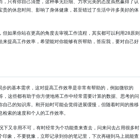
而，只有你自己清楚，这种事无巨细、力求完美的态度虽然赢得了认
宝贵的休息时间、影响了身体健康，甚至错过了生活中许多美好的体
，但如果你站在更高的角度去审视工作流程，其实都可以利用28原则
法来提高工作效率，希望能对你能够有所帮助，答应我，要对自己好
机同步的基本需求，这对提高工作效率是非常有帮助的，例如微软的
客等等，这些都有助于你方便地将工作中经常需要计算的数据、思考的问
你自己的知识库。刚开始时可能会觉得进展缓慢，但随着时间的推移
息检索的速度和个人的工作效率。
情况下又非用不可，有时经常为个功能查来查去，问来问去占用很多时
个印象，不要犹豫，立即记录到你的笔记里，下次再碰到马上就能查