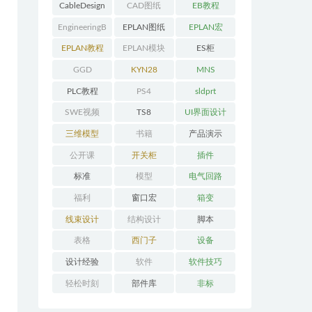
CableDesign
CAD图纸
EB教程
EngineeringB
EPLAN图纸
EPLAN宏
ase教程
EPLAN教程
EPLAN模块
ES柜
GGD
KYN28
MNS
PLC教程
PS4
sldprt
SWE视频
TS8
UI界面设计
三维模型
书籍
产品演示
公开课
开关柜
插件
标准
模型
电气回路
福利
窗口宏
箱变
线束设计
结构设计
脚本
表格
西门子
设备
设计经验
软件
软件技巧
轻松时刻
部件库
非标