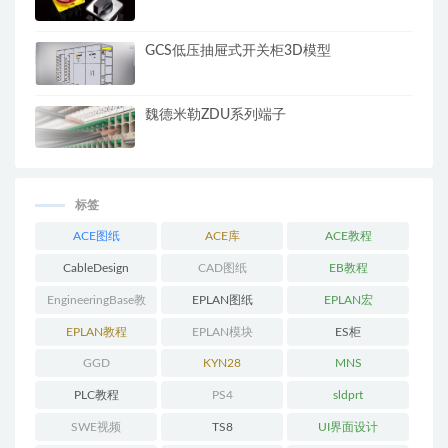
GCS低压抽屉式开关柜3D模型
魏德米勒ZDU系列端子
标签
ACE图纸
ACE库
ACE教程
CableDesign
CAD图纸
EB教程
EngineeringBase教
EPLAN图纸
EPLAN宏
程
EPLAN教程
EPLAN模块
ES柜
GGD
KYN28
MNS
PLC教程
PS4
sldprt
SWE视频
TS8
UI界面设计