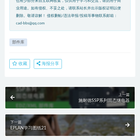
也有少部分来自互联网收集，仅供用于学习和交流，请勿用于商
业用途。如有侵权、不妥之处，请联系站长并出示版权证明以便
删除。敬请谅解！ 侵权删帖/违法举报/投稿等事物联系邮箱：
cad-bbs@qq.com
部件库
收藏
海报分享
上一篇
施耐德SSP系列固态继电器
下一篇
EPLAN学习图纸21