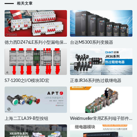
相关文章
德力西DZ47sLE系列小型漏电保
台达MS300系列变频器
护断路器
S7-1200之I/O模块3D宏
正泰JR36系列热过载继电器
上海二工LA39-B型按钮
Weidmueller常用Z系列端子部件
库