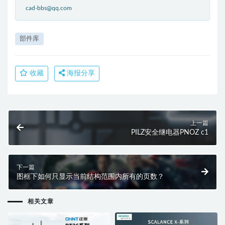
cad-bbs@qq.com
部件库
收藏
海报分享
上一篇
PILZ安全继电器PNOZ c1
下一篇
图框下如何只显示当前结构范围内所有的页数？
相关文章