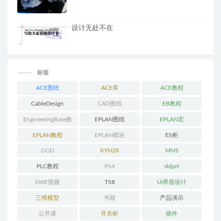
设计无处不在
标签
ACE图纸
ACE库
ACE教程
CableDesign
CAD图纸
EB教程
EngineeringBase教
EPLAN图纸
EPLAN宏
程
EPLAN教程
EPLAN模块
ES柜
GGD
KYN28
MNS
PLC教程
PS4
sldprt
SWE视频
TS8
UI界面设计
三维模型
书籍
产品演示
公开课
开关柜
插件