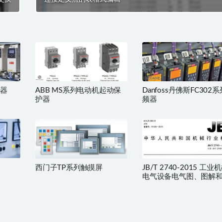
频器
ABB MS系列电动机起动保
Danfoss丹佛斯FC302
护器
频器
西门子TP系列触摸屏
JB/T 2740-2015 工业
电气设备电气图、图解
的绘制