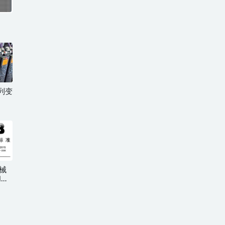
系列变
机械
和表