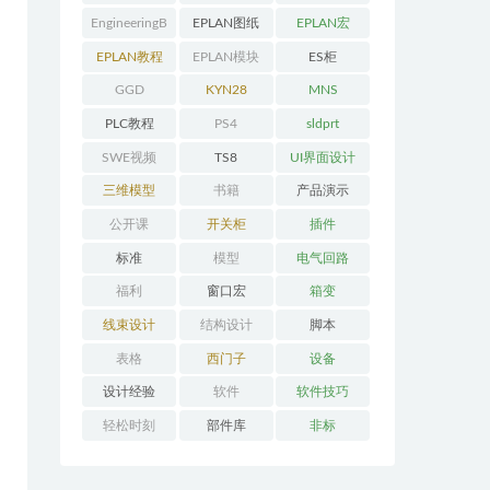
EngineeringB
EPLAN图纸
EPLAN宏
ase教程
EPLAN教程
EPLAN模块
ES柜
GGD
KYN28
MNS
PLC教程
PS4
sldprt
SWE视频
TS8
UI界面设计
三维模型
书籍
产品演示
公开课
开关柜
插件
标准
模型
电气回路
福利
窗口宏
箱变
线束设计
结构设计
脚本
表格
西门子
设备
设计经验
软件
软件技巧
轻松时刻
部件库
非标