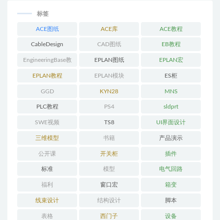
标签
ACE图纸
ACE库
ACE教程
CableDesign
CAD图纸
EB教程
EngineeringBase教
EPLAN图纸
EPLAN宏
程
EPLAN教程
EPLAN模块
ES柜
GGD
KYN28
MNS
PLC教程
PS4
sldprt
SWE视频
TS8
UI界面设计
三维模型
书籍
产品演示
公开课
开关柜
插件
标准
模型
电气回路
福利
窗口宏
箱变
线束设计
结构设计
脚本
表格
西门子
设备