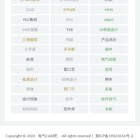
GGD
KYN28
MNS
PLC教程
PS4
sldprt
SWE视频
TS8
UI界面设计
三维模型
书籍
产品演示
公开课
开关柜
插件
标准
模型
电气回路
福利
窗口宏
箱变
线束设计
结构设计
脚本
表格
西门子
设备
设计经验
软件
软件技巧
轻松时刻
部件库
非标
Copyright © 2021
电气CAD吧
- All rights reserved
|
冀ICP备19023616号-2