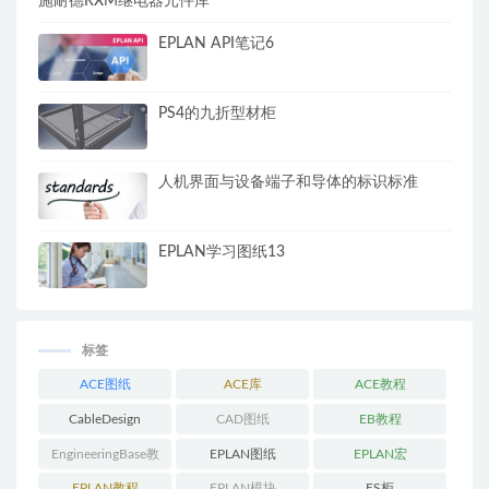
施耐德RXM继电器元件库
EPLAN API笔记6
PS4的九折型材柜
人机界面与设备端子和导体的标识标准
EPLAN学习图纸13
标签
ACE图纸
ACE库
ACE教程
CableDesign
CAD图纸
EB教程
EngineeringBase教
EPLAN图纸
EPLAN宏
程
EPLAN教程
EPLAN模块
ES柜