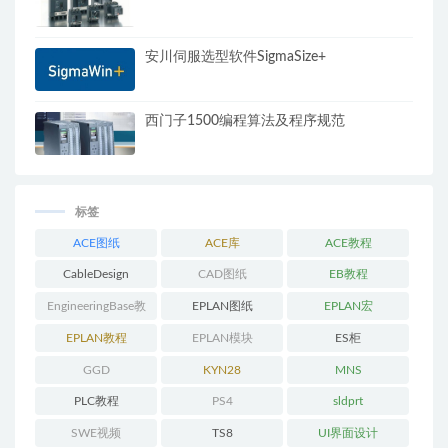
安川伺服选型软件SigmaSize+
西门子1500编程算法及程序规范
标签
ACE图纸
ACE库
ACE教程
CableDesign
CAD图纸
EB教程
EngineeringBase教
EPLAN图纸
EPLAN宏
程
EPLAN教程
EPLAN模块
ES柜
GGD
KYN28
MNS
PLC教程
PS4
sldprt
SWE视频
TS8
UI界面设计