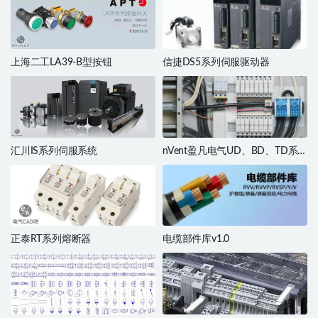
上海二工LA39-B型按钮
信捷DS5系列伺服驱动器
汇川IS系列伺服系统
nVent盈凡电气UD、BD、TD系
列分线盒
正泰RT系列熔断器
电缆部件库v1.0