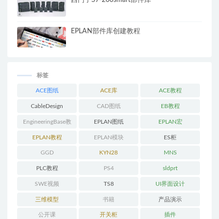
西门子S7-200smart部件库
EPLAN部件库创建教程
标签
ACE图纸
ACE库
ACE教程
CableDesign
CAD图纸
EB教程
EngineeringBase教
EPLAN图纸
EPLAN宏
程
EPLAN教程
EPLAN模块
ES柜
GGD
KYN28
MNS
PLC教程
PS4
sldprt
SWE视频
TS8
UI界面设计
三维模型
书籍
产品演示
公开课
开关柜
插件