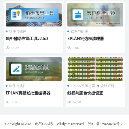
软件与插件
软件与插件
箱柜辅助布局工具v2.6.0
EPLAN宏边框清理器
14.3K
2.8K
软件与插件
EPLAN资源与库
设计资料
EPLAN页描述批量编辑器
线径与颜色快捷设置
3.5K
16.5K
Copyright © 2021
电气CAD吧
- All rights reserved
|
冀ICP备19023616号-2