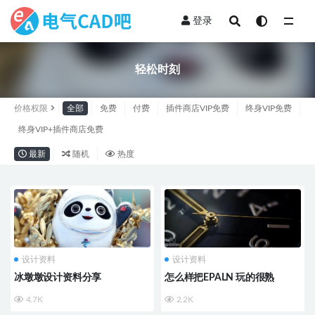
登录
全部
轻松时刻
价格权限
全部
免费
付费
插件商店VIP免费
终身VIP免费
终身VIP+插件商店免费
最新
随机
热度
设计资料
设计资料
冰墩墩设计资料分享
怎么样把EPALN 玩的很熟
4.7K
2.2K