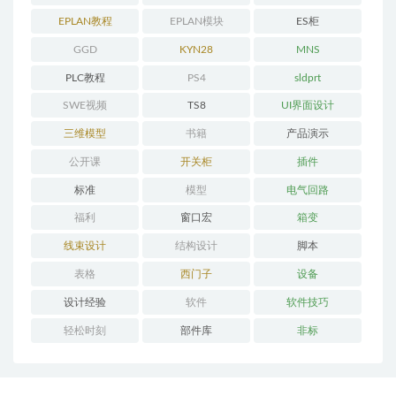
程
EPLAN教程
EPLAN模块
ES柜
GGD
KYN28
MNS
PLC教程
PS4
sldprt
SWE视频
TS8
UI界面设计
三维模型
书籍
产品演示
公开课
开关柜
插件
标准
模型
电气回路
福利
窗口宏
箱变
线束设计
结构设计
脚本
表格
西门子
设备
设计经验
软件
软件技巧
轻松时刻
部件库
非标