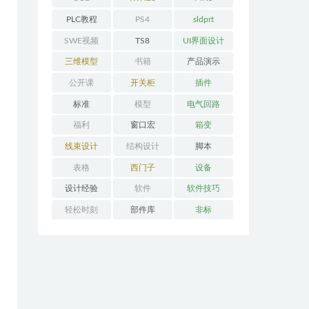
PLC教程
PS4
sldprt
SWE视频
TS8
UI界面设计
三维模型
书籍
产品演示
公开课
开关柜
插件
标准
模型
电气回路
福利
窗口宏
箱变
线束设计
结构设计
脚本
表格
西门子
设备
设计经验
软件
软件技巧
轻松时刻
部件库
非标