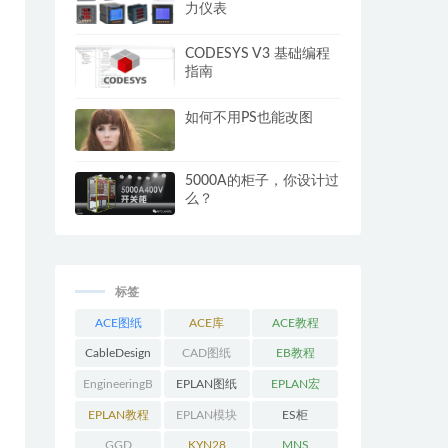
力仪表
CODESYS V3 基础编程
指南
如何不用PS也能改图
5000A的柜子，你设计过
么？
标签
ACE图纸
ACE库
ACE教程
CableDesign
CAD图纸
EB教程
EngineeringB
EPLAN图纸
EPLAN宏
ase教程
EPLAN教程
EPLAN模块
ES柜
GGD
KYN28
MNS