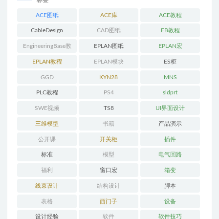
ACE图纸
ACE库
ACE教程
CableDesign
CAD图纸
EB教程
EngineeringBase教
EPLAN图纸
EPLAN宏
程
EPLAN教程
EPLAN模块
ES柜
GGD
KYN28
MNS
PLC教程
PS4
sldprt
SWE视频
TS8
UI界面设计
三维模型
书籍
产品演示
公开课
开关柜
插件
标准
模型
电气回路
福利
窗口宏
箱变
线束设计
结构设计
脚本
表格
西门子
设备
设计经验
软件
软件技巧