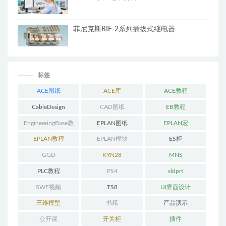
菲尼克斯RIF-2系列插拔式继电器
标签
ACE图纸
ACE库
ACE教程
CableDesign
CAD图纸
EB教程
EngineeringBase教
EPLAN图纸
EPLAN宏
程
EPLAN教程
EPLAN模块
ES柜
GGD
KYN28
MNS
PLC教程
PS4
sldprt
SWE视频
TS8
UI界面设计
三维模型
书籍
产品演示
公开课
开关柜
插件