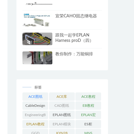
宣荣CAHO固态继电器
跟我一起学EPLAN
Harness proD（四）
教你制作：万能铜排
标签
ACE图纸
ACE库
ACE教程
CableDesign
CAD图纸
EB教程
EngineeringB
EPLAN图纸
EPLAN宏
ase教程
EPLAN教程
EPLAN模块
ES柜
GGD
KYN28
MNS