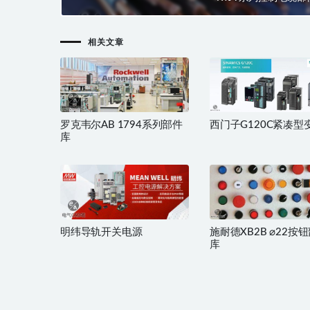
相关文章
罗克韦尔AB 1794系列部件
西门子G120C紧凑型
库
明纬导轨开关电源
施耐德XB2B ⌀22按
库