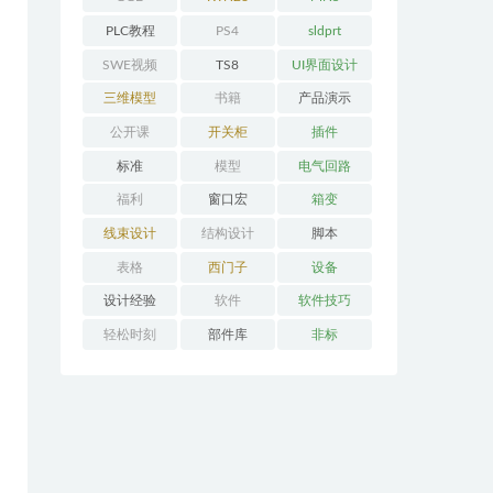
PLC教程
PS4
sldprt
SWE视频
TS8
UI界面设计
三维模型
书籍
产品演示
公开课
开关柜
插件
标准
模型
电气回路
福利
窗口宏
箱变
线束设计
结构设计
脚本
表格
西门子
设备
设计经验
软件
软件技巧
轻松时刻
部件库
非标