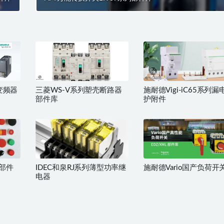
变频器
三菱WS-V系列塑壳断路器
施耐德Vigi-iC65系列漏
部件库
护附件
钮部件
IDEC和泉RJ系列薄型功率继
施耐德Vario国产负荷开
电器