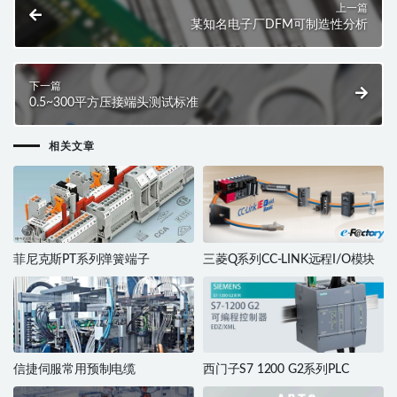
上一篇
某知名电子厂DFM可制造性分析
下一篇
0.5~300平方压接端头测试标准
相关文章
菲尼克斯PT系列弹簧端子
三菱Q系列CC-LINK远程I/O模块
信捷伺服常用预制电缆
西门子S7 1200 G2系列PLC