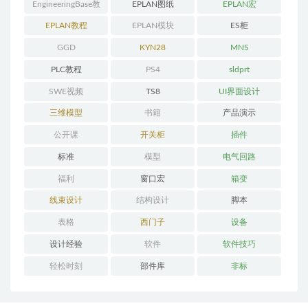
EngineeringBase教
EPLAN图纸
EPLAN宏
程
EPLAN教程
EPLAN模块
ES柜
GGD
KYN28
MNS
PLC教程
PS4
sldprt
SWE视频
TS8
UI界面设计
三维模型
书籍
产品演示
公开课
开关柜
插件
标准
模型
电气回路
福利
窗口宏
箱变
线束设计
结构设计
脚本
表格
西门子
设备
设计经验
软件
软件技巧
轻松时刻
部件库
非标