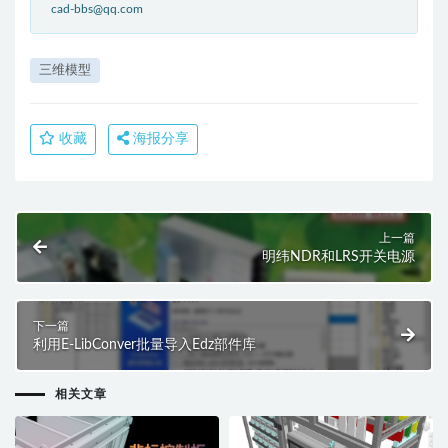
cad-bbs@qq.com
三维模型
收藏
海报分享
上一篇
明纬NDR和LRS开关电源
下一篇
利用E-LibConver批量导入Edz部件库
相关文章