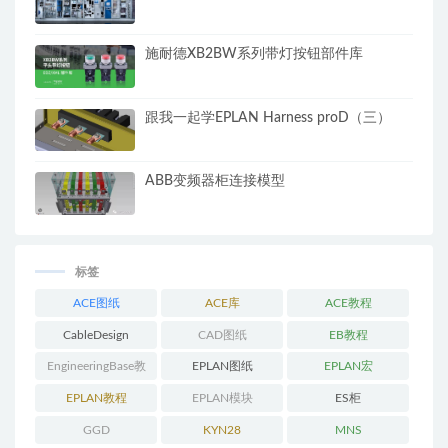
施耐德XB2BW系列带灯按钮部件库
跟我一起学EPLAN Harness proD（三）
ABB变频器柜连接模型
标签
ACE图纸
ACE库
ACE教程
CableDesign
CAD图纸
EB教程
EngineeringBase教
EPLAN图纸
EPLAN宏
程
EPLAN教程
EPLAN模块
ES柜
GGD
KYN28
MNS