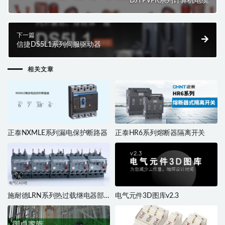
DJYPVPR系列计算机电缆
下一篇
信捷DS5L1系列伺服驱动器
相关文章
正泰NXMLE系列漏电保护断路器
正泰HR6系列熔断器隔离开关
施耐德LRN系列热过载继电器部
电气元件3D图库v2.3
件库