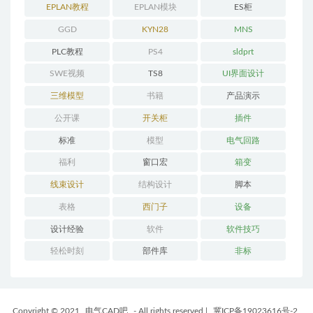
程
EPLAN教程
EPLAN模块
ES柜
GGD
KYN28
MNS
PLC教程
PS4
sldprt
SWE视频
TS8
UI界面设计
三维模型
书籍
产品演示
公开课
开关柜
插件
标准
模型
电气回路
福利
窗口宏
箱变
线束设计
结构设计
脚本
表格
西门子
设备
设计经验
软件
软件技巧
轻松时刻
部件库
非标
Copyright © 2021
电气CAD吧
- All rights reserved
|
冀ICP备19023616号-2