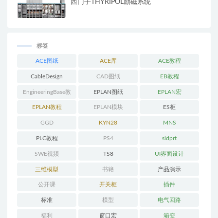
西门子THYRIPOL励磁系统
标签
ACE图纸
ACE库
ACE教程
CableDesign
CAD图纸
EB教程
EngineeringBase教
EPLAN图纸
EPLAN宏
程
EPLAN教程
EPLAN模块
ES柜
GGD
KYN28
MNS
PLC教程
PS4
sldprt
SWE视频
TS8
UI界面设计
三维模型
书籍
产品演示
公开课
开关柜
插件
标准
模型
电气回路
福利
窗口宏
箱变