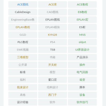
ACE图纸
ACE库
ACE教程
CableDesign
CAD图纸
EB教程
EngineeringBase教
EPLAN图纸
EPLAN宏
程
EPLAN教程
EPLAN模块
ES柜
GGD
KYN28
MNS
PLC教程
PS4
sldprt
SWE视频
TS8
UI界面设计
三维模型
书籍
产品演示
公开课
开关柜
插件
标准
模型
电气回路
福利
窗口宏
箱变
线束设计
结构设计
脚本
表格
西门子
设备
设计经验
软件
软件技巧