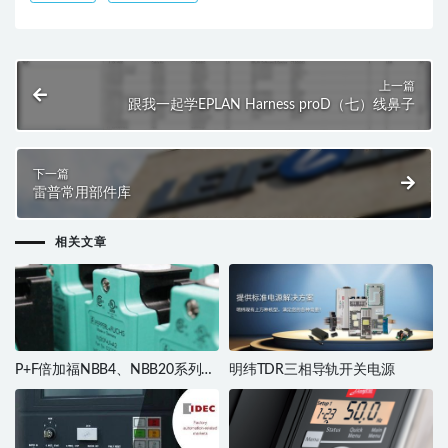
上一篇
跟我一起学EPLAN Harness proD（七）线鼻子
下一篇
雷普常用部件库
相关文章
P+F倍加福NBB4、NBB20系列电
明纬TDR三相导轨开关电源
感传感器