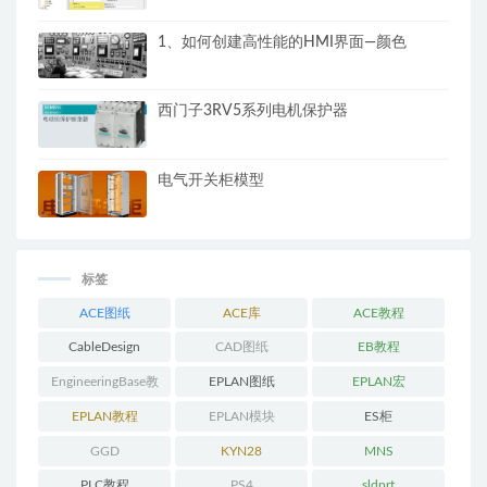
1、如何创建高性能的HMI界面—颜色
西门子3RV5系列电机保护器
电气开关柜模型
标签
ACE图纸
ACE库
ACE教程
CableDesign
CAD图纸
EB教程
EngineeringBase教
EPLAN图纸
EPLAN宏
程
EPLAN教程
EPLAN模块
ES柜
GGD
KYN28
MNS
PLC教程
PS4
sldprt