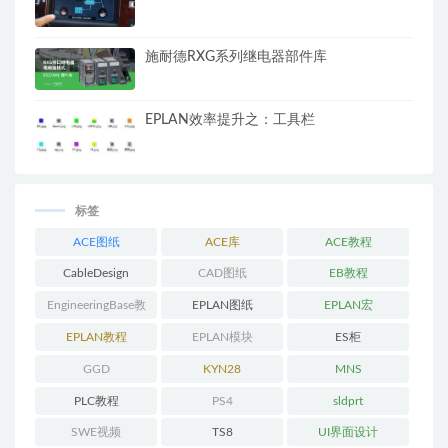
施耐德RXG系列继电器部件库
EPLAN效率提升之：工具栏
标签
ACE图纸
ACE库
ACE教程
CableDesign
CAD图纸
EB教程
EngineeringBase教
EPLAN图纸
EPLAN宏
程
EPLAN教程
EPLAN模块
ES柜
GGD
KYN28
MNS
PLC教程
PS4
sldprt
SWE视频
TS8
UI界面设计