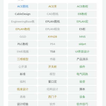
ACE图纸
ACE库
ACE教程
CableDesign
CAD图纸
EB教程
EngineeringBase教
EPLAN图纸
EPLAN宏
程
EPLAN教程
EPLAN模块
ES柜
GGD
KYN28
MNS
PLC教程
PS4
sldprt
SWE视频
TS8
UI界面设计
三维模型
书籍
产品演示
公开课
开关柜
插件
标准
模型
电气回路
福利
窗口宏
箱变
线束设计
结构设计
脚本
表格
西门子
设备
设计经验
软件
软件技巧