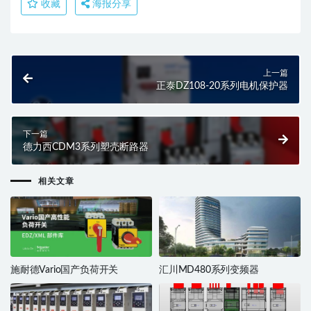
收藏
海报分享
上一篇
正泰DZ108-20系列电机保护器
下一篇
德力西CDM3系列塑壳断路器
相关文章
施耐德Vario国产负荷开关
汇川MD480系列变频器