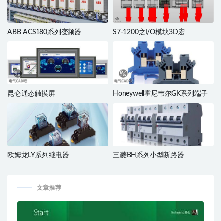
ABB ACS180系列变频器
S7-1200之I/O模块3D宏
昆仑通态触摸屏
Honeywell霍尼韦尔GK系列端子
欧姆龙LY系列继电器
三菱BH系列小型断路器
文章推荐