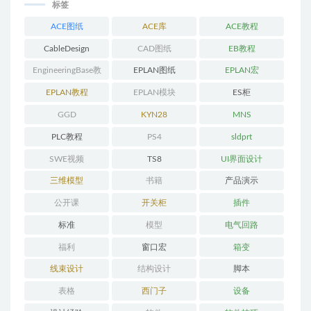
标签
ACE图纸
ACE库
ACE教程
CableDesign
CAD图纸
EB教程
EngineeringBase教
EPLAN图纸
EPLAN宏
程
EPLAN教程
EPLAN模块
ES柜
GGD
KYN28
MNS
PLC教程
PS4
sldprt
SWE视频
TS8
UI界面设计
三维模型
书籍
产品演示
公开课
开关柜
插件
标准
模型
电气回路
福利
窗口宏
箱变
线束设计
结构设计
脚本
表格
西门子
设备