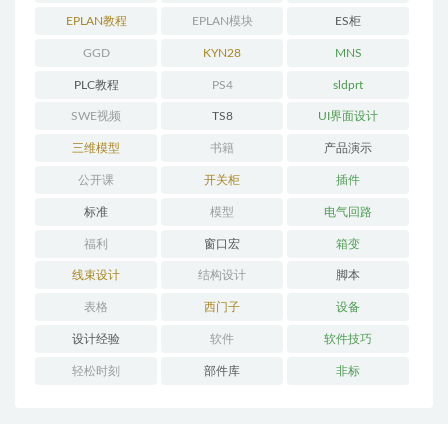
程
EPLAN教程
EPLAN模块
ES柜
GGD
KYN28
MNS
PLC教程
PS4
sldprt
SWE视频
TS8
UI界面设计
三维模型
书籍
产品演示
公开课
开关柜
插件
标准
模型
电气回路
福利
窗口宏
箱变
线束设计
结构设计
脚本
表格
西门子
设备
设计经验
软件
软件技巧
轻松时刻
部件库
非标