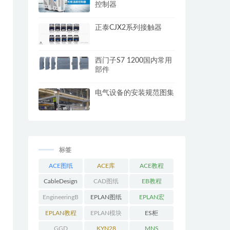
控制器
正泰CJX2系列接触器
西门子S7 1200国内常用
部件
电气设备的安装规范图集
标签
ACE图纸
ACE库
ACE教程
CableDesign
CAD图纸
EB教程
EngineeringB
EPLAN图纸
EPLAN宏
ase教程
EPLAN教程
EPLAN模块
ES柜
GGD
KYN28
MNS