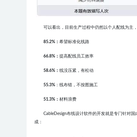
可以看出，目前生产过程中仍然以个人配线为主
85.2%：
希望标准化线路
66.8%：
提高配线员工效率
58.6%：
线没压紧，有松动
55.3%
：
线
布错
，
不按图施工
51.3%：
材料浪费
CableDesign布线设计软件的开发就是专门
成：