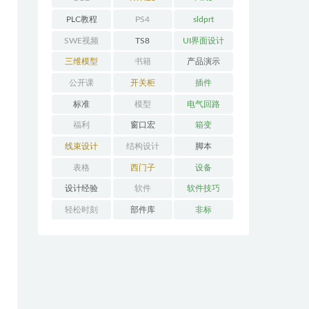
PLC教程
PS4
sldprt
SWE视频
TS8
UI界面设计
三维模型
书籍
产品演示
公开课
开关柜
插件
标准
模型
电气回路
福利
窗口宏
箱变
线束设计
结构设计
脚本
表格
西门子
设备
设计经验
软件
软件技巧
轻松时刻
部件库
非标