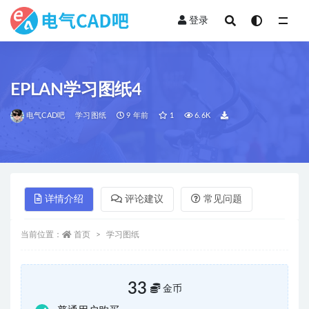
登录
全部
EPLAN学习图纸4
电气CAD吧
学习图纸
9 年前
1
6.6K
详情介绍
评论建议
常见问题
当前位置：
首页
学习图纸
33
金币