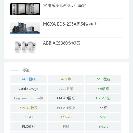
常用威图箱柜2D布局宏
MOXA EDS-205A系列交换机
ABB ACS380变频器
标签
ACE图纸
ACE库
ACE教程
CableDesign
CAD图纸
EB教程
EngineeringBase教
EPLAN图纸
EPLAN宏
程
EPLAN教程
EPLAN模块
ES柜
GGD
KYN28
MNS
PLC教程
PS4
sldprt