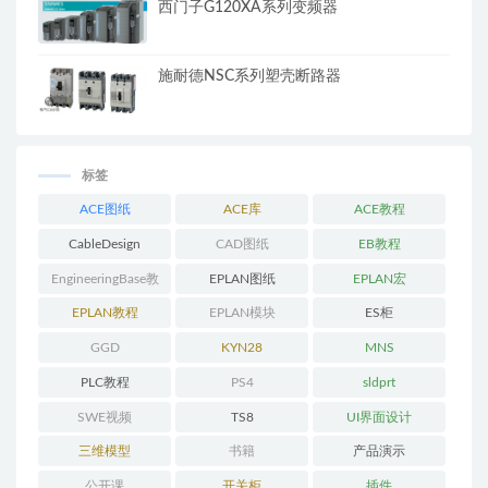
西门子G120XA系列变频器
施耐德NSC系列塑壳断路器
标签
ACE图纸
ACE库
ACE教程
CableDesign
CAD图纸
EB教程
EngineeringBase教
EPLAN图纸
EPLAN宏
程
EPLAN教程
EPLAN模块
ES柜
GGD
KYN28
MNS
PLC教程
PS4
sldprt
SWE视频
TS8
UI界面设计
三维模型
书籍
产品演示
公开课
开关柜
插件