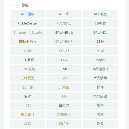
标签
ACE图纸
ACE库
ACE教程
CableDesign
CAD图纸
EB教程
EngineeringBase教
EPLAN图纸
EPLAN宏
程
EPLAN教程
EPLAN模块
ES柜
GGD
KYN28
MNS
PLC教程
PS4
sldprt
SWE视频
TS8
UI界面设计
三维模型
书籍
产品演示
公开课
开关柜
插件
标准
模型
电气回路
福利
窗口宏
箱变
线束设计
结构设计
脚本
表格
西门子
设备