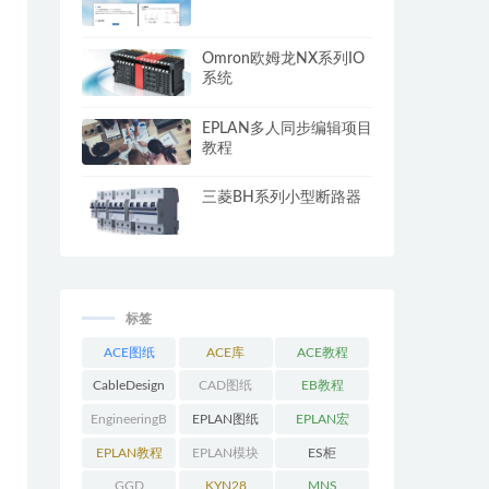
Omron欧姆龙NX系列IO
系统
EPLAN多人同步编辑项目
教程
三菱BH系列小型断路器
标签
ACE图纸
ACE库
ACE教程
CableDesign
CAD图纸
EB教程
EngineeringB
EPLAN图纸
EPLAN宏
ase教程
EPLAN教程
EPLAN模块
ES柜
GGD
KYN28
MNS