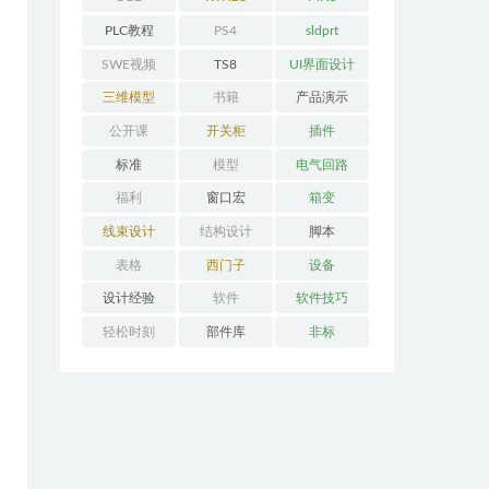
PLC教程
PS4
sldprt
SWE视频
TS8
UI界面设计
三维模型
书籍
产品演示
公开课
开关柜
插件
标准
模型
电气回路
福利
窗口宏
箱变
线束设计
结构设计
脚本
表格
西门子
设备
设计经验
软件
软件技巧
轻松时刻
部件库
非标