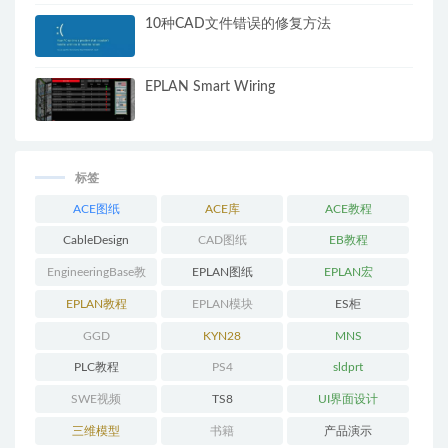
10种CAD文件错误的修复方法
EPLAN Smart Wiring
标签
ACE图纸
ACE库
ACE教程
CableDesign
CAD图纸
EB教程
EngineeringBase教
EPLAN图纸
EPLAN宏
程
EPLAN教程
EPLAN模块
ES柜
GGD
KYN28
MNS
PLC教程
PS4
sldprt
SWE视频
TS8
UI界面设计
三维模型
书籍
产品演示