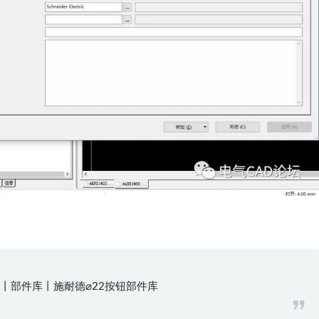
丨部件库丨施耐德⌀22按钮部件库