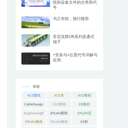
统和设备文件的分类和代
号
乌兰布统，旅行随剪
菲尼克斯UK系列直通式
端子
=安装与+位置代号详解与
应用
标签
ACE图纸
ACE库
ACE教程
CableDesign
CAD图纸
EB教程
EngineeringB
EPLAN图纸
EPLAN宏
ase教程
EPLAN教程
EPLAN模块
ES柜