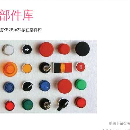
部件库
德XB2B ⌀22按钮部件库
编辑丨钻石海