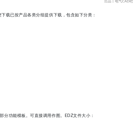
出品丨电气CAD吧
方便下载已按产品各类分组提供下载，包含如下分类：
部分
功能模板。
可直接调用作图。
EDZ文件大小：