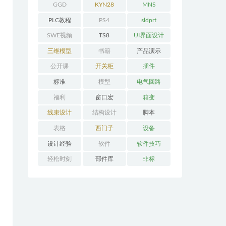
GGD
KYN28
MNS
PLC教程
PS4
sldprt
SWE视频
TS8
UI界面设计
三维模型
书籍
产品演示
公开课
开关柜
插件
标准
模型
电气回路
福利
窗口宏
箱变
线束设计
结构设计
脚本
表格
西门子
设备
设计经验
软件
软件技巧
轻松时刻
部件库
非标