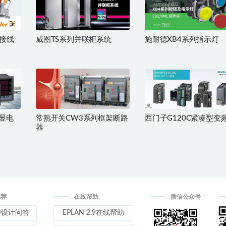
接线
威图TS系列并联柜系统
施耐德XB4系列指示灯
数显电
常熟开关CW3系列框架断路
西门子G120C紧凑型变
器
推荐
在线帮助
微信公众号
D设计问答
EPLAN 2.9在线帮助