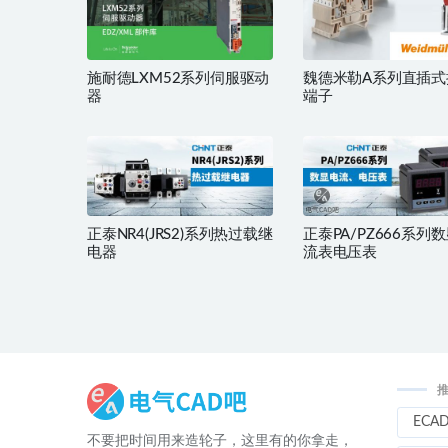
施耐德LXM52系列伺服驱动
魏德米勒A系列直插式
器
端子​
正泰NR4(JRS2)系列热过载继
正泰PA/PZ666系列
电器
流表电压表
ECA
不要把时间用来造轮子，这里有的你拿走，