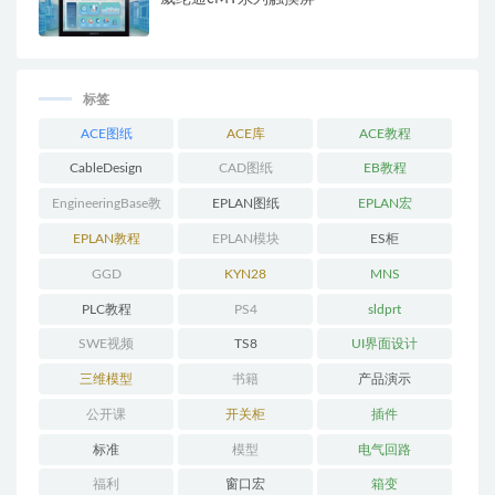
标签
ACE图纸
ACE库
ACE教程
CableDesign
CAD图纸
EB教程
EngineeringBase教
EPLAN图纸
EPLAN宏
程
EPLAN教程
EPLAN模块
ES柜
GGD
KYN28
MNS
PLC教程
PS4
sldprt
SWE视频
TS8
UI界面设计
三维模型
书籍
产品演示
公开课
开关柜
插件
标准
模型
电气回路
福利
窗口宏
箱变