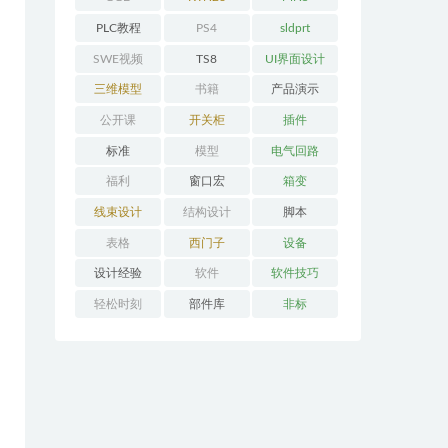
PLC教程
PS4
sldprt
SWE视频
TS8
UI界面设计
三维模型
书籍
产品演示
公开课
开关柜
插件
标准
模型
电气回路
福利
窗口宏
箱变
线束设计
结构设计
脚本
表格
西门子
设备
设计经验
软件
软件技巧
轻松时刻
部件库
非标