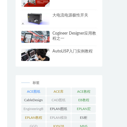
大电流电源极性开关
Cogineer Designer应用教
程之一
AutoLISP入门实例教程
标签
ACE图纸
ACE库
ACE教程
CableDesign
CAD图纸
EB教程
EngineeringB
EPLAN图纸
EPLAN宏
ase教程
EPLAN教程
EPLAN模块
ES柜
GGD
KYN28
MNS