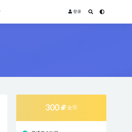
登录
300
金币