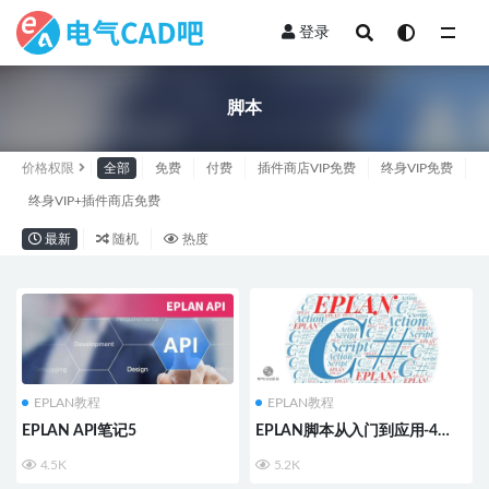
登录
全部
脚本
价格权限
全部
免费
付费
插件商店VIP免费
终身VIP免费
终身VIP+插件商店免费
最新
随机
热度
EPLAN教程
EPLAN教程
EPLAN API笔记5
EPLAN脚本从入门到应用-4
《菜单3》
4.5K
5.2K