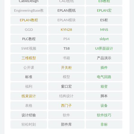
CableDesign
CAD图纸
EB教程
EngineeringBase教
EPLAN图纸
EPLAN宏
程
EPLAN教程
EPLAN模块
ES柜
GGD
KYN28
MNS
PLC教程
PS4
sldprt
SWE视频
TS8
UI界面设计
三维模型
书籍
产品演示
公开课
开关柜
插件
标准
模型
电气回路
福利
窗口宏
箱变
线束设计
结构设计
脚本
表格
西门子
设备
设计经验
软件
软件技巧
轻松时刻
部件库
非标