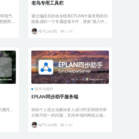
：
老鸟专用工具栏
WE电气
通过编排后的命令组将EPLAN中最常用的功
家把视野拓
能集成到一个专属选项卡中，替换“插入中
心”的操作方...
电气CAD吧
1.5K
软件与插件
EPLAN同步助手服务端
的属性，
协助个人或企业解决多人设计时宏和部件库
！
分散不统一的问题，支持本地内网或云端服
务器中部署，达到...
电气CAD吧
3.6K