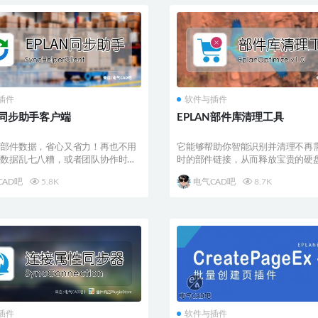
插件
软件与插件
N同步助手客户端
EPLAN部件库清理工具
理部件数据，省心又省力！再也不用
它能够帮助你智能识别并清理不再
件数据乱七八糟，或者团队协作时数
时的部件链接，从而释放宝贵的硬
上了
让C盘重获新生。
CAD吧
5.8K
电气CAD吧
8.7K
插件
软件与插件