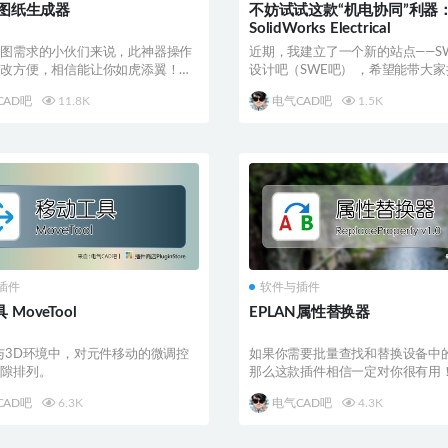
N图纸生成器
不妨试试这款“机电协同”利器
SolidWorks Electrical
出图需求的小伙们来说，此神器操作
近期，我建立了一个新的站点——S
修改方便，相信能让你如虎添翼！效
设计吧（SWE吧） ，希望能带大
！
展到另一款...
CAD吧
11.8K
电气CAD吧
1.5K
插件
软件与插件
MoveTool
EPLAN属性替换器
与3D环境中，对元件移动的微调控
如果你需要批量查找和替换设备中
间隙排列。
那么这款插件相信一定对你很有用
CAD吧
6.3K
电气CAD吧
4.3K