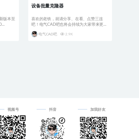
设备批量克隆器
:更新版本至
喜欢的老铁，就请分享、在看、点赞三连
..
吧！电气CAD吧也将会持续为大家带来更多
更好的优质教程与...
电气CAD吧
2.9K
视频号
抖音
加我好友