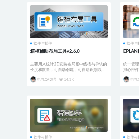
软件与插件
软件与
箱柜辅助布局工具v2.6.0
EPLA
主要用来统计2D安装布局图中线槽与导轨的
统一管
长度和数量，可自动创建，可自动识别以矩
担心部
形绘制的线槽、...
据对不
电气CAD吧
14.3K
电气
软件与插件
软件与