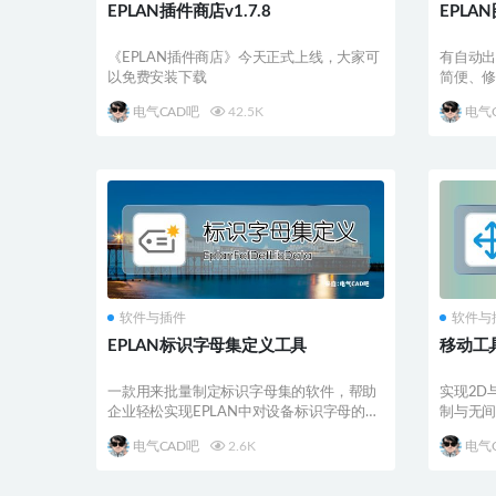
EPLAN插件商店v1.7.8
EPLA
《EPLAN插件商店》今天正式上线，大家可
有自动
以免费安装下载
简便、
率翻倍
电气CAD吧
42.5K
电气
软件与插件
软件与
EPLAN标识字母集定义工具
移动工具 
一款用来批量制定标识字母集的软件，帮助
实现2D
企业轻松实现EPLAN中对设备标识字母的标
制与无
准化
电气CAD吧
2.6K
电气