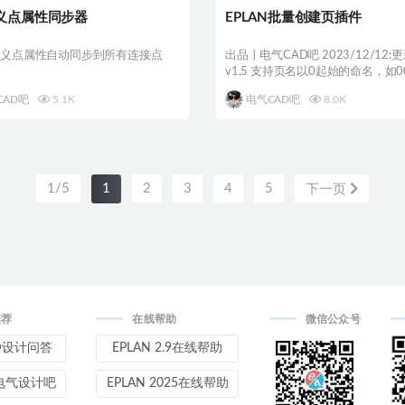
义点属性同步器
EPLAN批量创建页插件
定义点属性自动同步到所有连接点
出品丨电气CAD吧 2023/12/12
v1.5 支持页名以0起始的命名，如00.
CAD吧
5.1K
电气CAD吧
8.0K
1/5
1
2
3
4
5
下一页
推荐
在线帮助
微信公众号
D设计问答
EPLAN 2.9在线帮助
电气设计吧
EPLAN 2025在线帮助