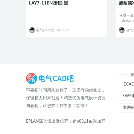
LAY7-11BN按钮-黑
施耐德
分享一
solid
电气CAD吧
3.9K
电气
ECA
不要把时间用来造轮子，这里有的你拿走，
SWE
保留精力用来创造！精选优质电气设计资源
与教程，让您在工作中事半功倍！
本网
EPLAN深入浅出微信群：shb8311备注加群