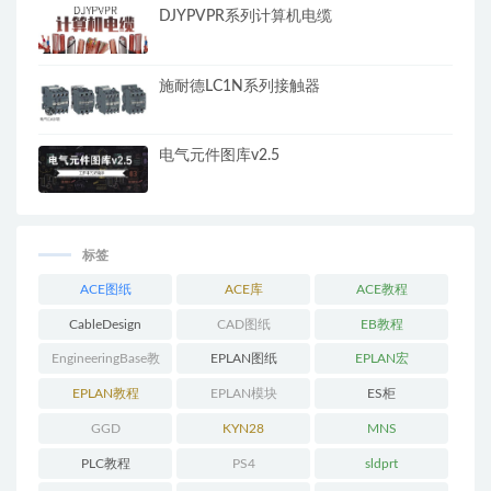
DJYPVPR系列计算机电缆
施耐德LC1N系列接触器
电气元件图库v2.5
标签
ACE图纸
ACE库
ACE教程
CableDesign
CAD图纸
EB教程
EngineeringBase教
EPLAN图纸
EPLAN宏
程
EPLAN教程
EPLAN模块
ES柜
GGD
KYN28
MNS
PLC教程
PS4
sldprt