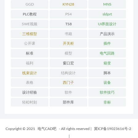
GGD
KYN28
MNS
PLC教程
PS4
sldprt
SWE视频
TS8
UI界面设计
三维模型
书籍
产品演示
公开课
开关柜
插件
标准
模型
电气回路
福利
窗口宏
箱变
线束设计
结构设计
脚本
表格
西门子
设备
设计经验
软件
软件技巧
轻松时刻
部件库
非标
Copyright © 2021
电气CAD吧
- All rights reserved
|
冀ICP备19023616号-2
|