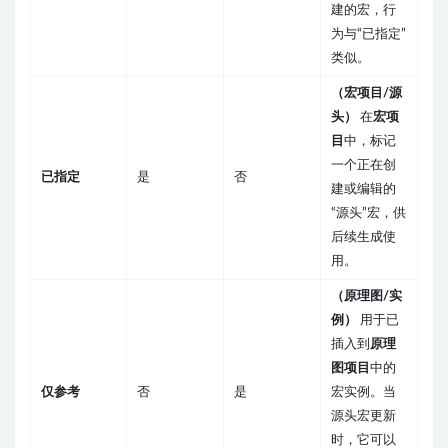
建的宏，行
为与“已指定”
类似。
（宏项目/源
头）
在
宏项
目
中，标记
一个正在创
已指定
是
否
建或编辑的
“源头”宏，供
后续生成使
用。
（原理图/实
例）
用于已
插入到
原理
图项目
中的
仅参考
否
是
宏实例。当
源头宏更新
时，它可以