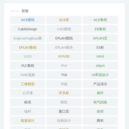
标签
ACE图纸
ACE库
ACE教程
CableDesign
CAD图纸
EB教程
EngineeringBase教
EPLAN图纸
EPLAN宏
程
EPLAN教程
EPLAN模块
ES柜
GGD
KYN28
MNS
PLC教程
PS4
sldprt
SWE视频
TS8
UI界面设计
三维模型
书籍
产品演示
公开课
开关柜
插件
标准
模型
电气回路
福利
窗口宏
箱变
线束设计
结构设计
脚本