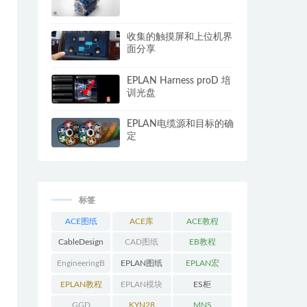
收集的触摸屏和上位机界
面分享
EPLAN Harness proD 培
训光盘
EPLAN电缆源和目标的确
定
标签
ACE图纸
ACE库
ACE教程
CableDesign
CAD图纸
EB教程
EngineeringB
EPLAN图纸
EPLAN宏
ase教程
EPLAN教程
EPLAN模块
ES柜
GGD
KYN28
MNS