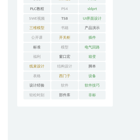
PLC教程
PS4
sldprt
SWE视频
TS8
UI界面设计
三维模型
书籍
产品演示
公开课
开关柜
插件
标准
模型
电气回路
福利
窗口宏
箱变
线束设计
结构设计
脚本
表格
西门子
设备
设计经验
软件
软件技巧
轻松时刻
部件库
非标