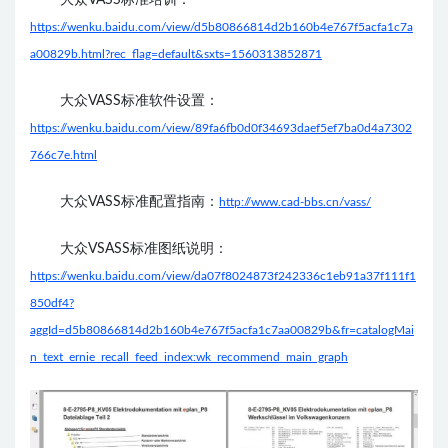
大众VASS标准培训：
https://wenku.baidu.com/view/d5b80866814d2b160b4e767f5acfa1c7a
a00829b.html?rec_flag=default&sxts=1560313852871
大众VASS标准软件设置：
https://wenku.baidu.com/view/89fa6fb0d0f34693daef5ef7ba0d4a7302
766c7e.html
大众VASS标准配置指南：
http://www.cad-bbs.cn/vass/
大众VSASS标准图纸说明：
https://wenku.baidu.com/view/da07f8024873f242336c1eb91a37f111f1
850df4?
aggId=d5b80866814d2b160b4e767f5acfa1c7aa00829b&fr=catalogMai
n_text_ernie_recall_feed_index:wk_recommend_main_graph