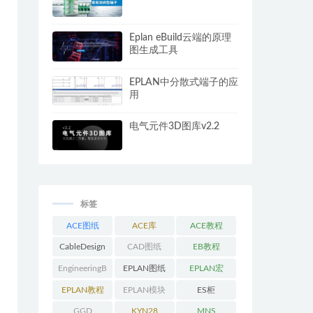
Eplan eBuild云端的原理
图生成工具
EPLAN中分散式端子的应
用
电气元件3D图库v2.2
标签
ACE图纸
ACE库
ACE教程
CableDesign
CAD图纸
EB教程
EngineeringB
EPLAN图纸
EPLAN宏
ase教程
EPLAN教程
EPLAN模块
ES柜
GGD
KYN28
MNS