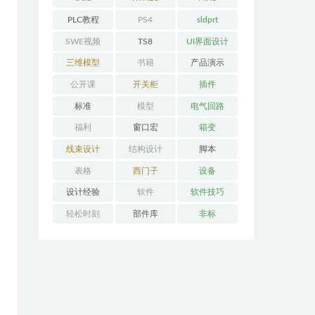
PLC教程
PS4
sldprt
SWE视频
TS8
UI界面设计
三维模型
书籍
产品演示
公开课
开关柜
插件
标准
模型
电气回路
福利
窗口宏
箱变
线束设计
结构设计
脚本
表格
西门子
设备
设计经验
软件
软件技巧
轻松时刻
部件库
非标