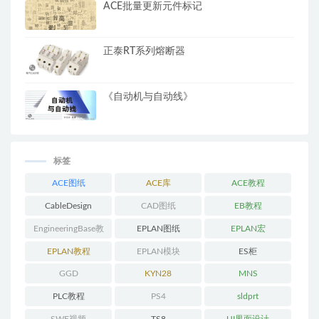
ACE批量更新元件标记
正泰RT系列熔断器
《自动机与自动线》
标签
ACE图纸
ACE库
ACE教程
CableDesign
CAD图纸
EB教程
EngineeringBase教
EPLAN图纸
EPLAN宏
程
EPLAN教程
EPLAN模块
ES柜
GGD
KYN28
MNS
PLC教程
PS4
sldprt
SWE视频
TS8
UI界面设计