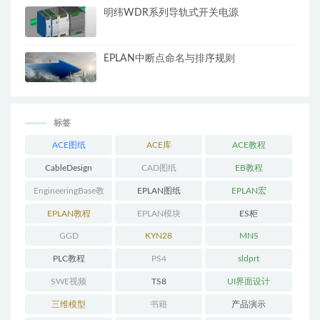
明纬WDR系列导轨式开关电源
EPLAN中断点命名与排序规则
标签
ACE图纸
ACE库
ACE教程
CableDesign
CAD图纸
EB教程
EngineeringBase教
EPLAN图纸
EPLAN宏
程
EPLAN教程
EPLAN模块
ES柜
GGD
KYN28
MNS
PLC教程
PS4
sldprt
SWE视频
TS8
UI界面设计
三维模型
书籍
产品演示