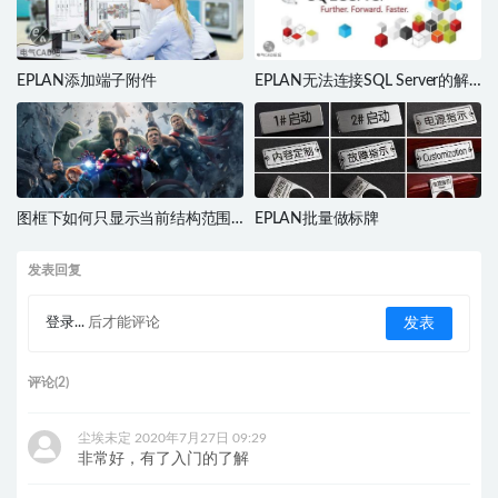
EPLAN添加端子附件
EPLAN无法连接SQL Server的解
决办法
图框下如何只显示当前结构范围
EPLAN批量做标牌
内所有的页数？
发表回复
登录...
后才能评论
评论(2)
尘埃未定
2020年7月27日 09:29
非常好，有了入门的了解